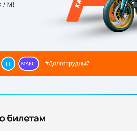
 / M!
#Долгопрудный
ТГ
#Долгопрудный
МАКС
е