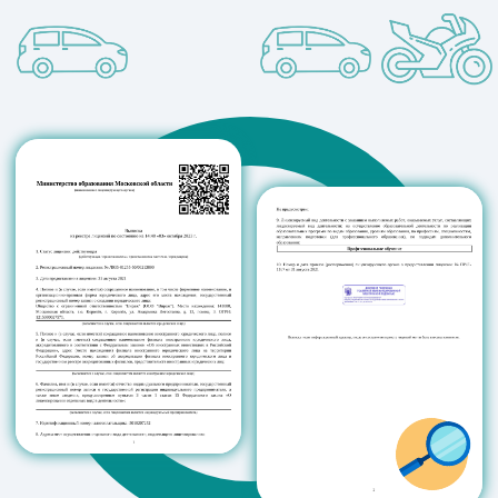
+
Мед. справка
Бурмистров Антон
Дипломированный специалист,
стаж 7 лет. МКПП.
+
СНИЛС