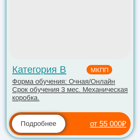
проводится в г.
Долгопрудном
!
Практические занятия категории А
проходят на учебной площадке
в
Мытищах
.
Экзамен по вождению категории
"B" проводится в г. Долгопрудный, а
категория A сдается в г.
Мытищи
!
наш автопарк
Самый большой
автопарк в Долгопрудном
В автопарке автошколы «Вираж» 15 учебных
автомобилей и 5 мотоциклов категорий А и В с
механической и автоматической коробкой
передач. Все транспортные средства
регулярно проходят техническое обслуживание
и полностью соответствуют требованиям
ГИБДД. Каждый автомобиль оборудован