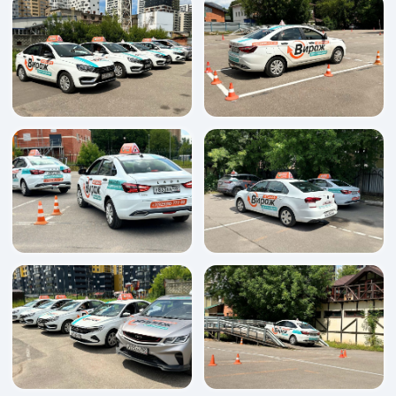
Алексеев Михаил
Дипломированный специалист,
стаж 23 года. МКПП.
Документы для
поступления
Для поступления в нашу автошколу
нужно собрать пакет документов,
состоящий из: паспорта, прописки/
регистрации, медицинской справки
(003-в/у) и СНИЛСа.