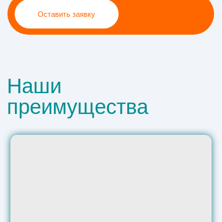
Индивидуальный подход
составим график обучения опираясь на
вашу загруженность
Новый автопарк
более 10 новых
автомобилей
Онлайн
Сопровождение
обучение
на экзамен в ГИБДД
до получения ВУ
дистанционное
изучение теории