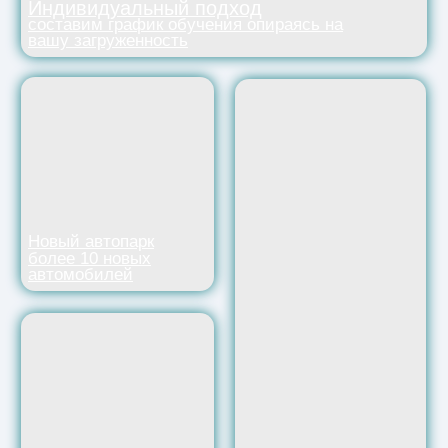
Экзамен на нашем
авто
Рассрочка
беспроцентная
cдача экзамена на
рассрочка от
том же авто, на
автошколы,
котором проходило
фиксированная цена
обучение
Выбери категорию