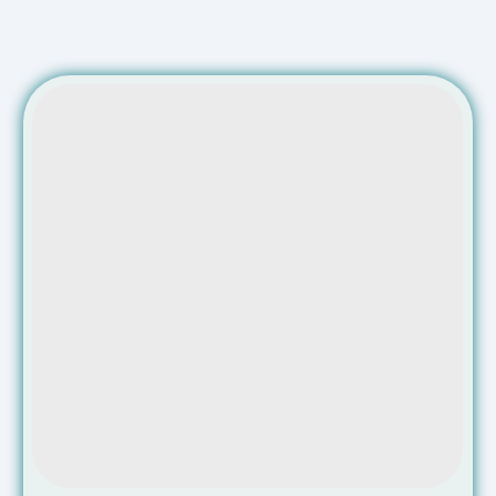
Категория В
МКПП
Форма обучения: Очная/Онлайн
Срок обучения 3 мес. Механическая
коробка.
от 55 000₽
Подробнее