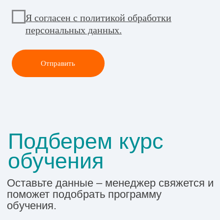
А
Третьяков Михаил
Дипломированный