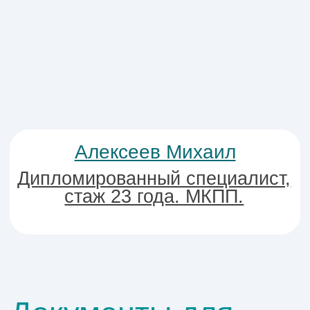
Договор на обучение
(копия);
Лицензия
образовательного
учреждения на оказание
соответствующих
образовательных услуг (в
случае, если в договоре
отсутствуют Реквизиты
данной лицензии);
Платежные документы,
В
подтверждающие факт
внесения платы за
обучение.
Справку из автошколы на
обучение.
Справку из бухгалтерии по
месту работы о суммах