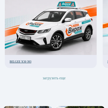
Наши
инструктора
<
>
Категории А
•
В
В
BELGEE X50 393
загрузить еще