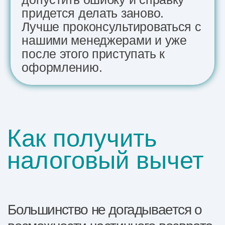
Коршиков Даниил
Дипломированный специалист,
стаж 25 лет. АКПП.