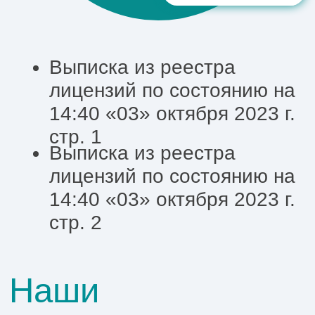
Важно!
НЕ ДЕЛАЙТЕ СПРАВКИ
ЗАРАНЕЕ!
Вы можете
допустить ошибку и справку
придется делать заново.
Лучше проконсультироваться с
нашими менеджерами и уже
В
после этого приступать к
оформлению.
Как получить
налоговый вычет